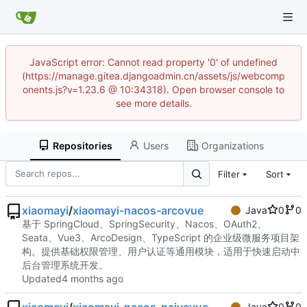
JavaScript error: Cannot read property '0' of undefined
(https://manage.gitea.djangoadmin.cn/assets/js/webcomp
onents.js?v=1.23.6 @ 10:34318). Open browser console to
see more details.
Repositories
Users
Organizations
Filter
Sort
xiaomayi
/
xiaomayi-nacos-arcovue
Java
0
0
基于 SpringCloud、SpringSecurity、Nacos、OAuth2、
Seata、Vue3、ArcoDesign、TypeScript 的企业级微服务项目架
构。提供基础权限管理、用户认证等通用模块，适用于快速启动中
后台管理系统开发。
Updated
Java
0
0