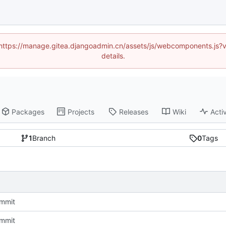
d (https://manage.gitea.djangoadmin.cn/assets/js/webcomponents.js
details.
Packages
Projects
Releases
Wiki
Activ
1
Branch
0
Tags
ommit
ommit