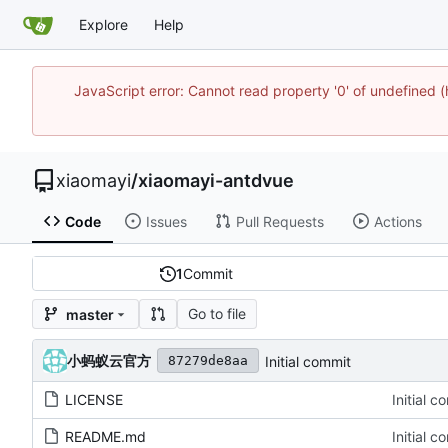
Explore
Help
JavaScript error: Cannot read property '0' of undefine
xiaomayi
/
xiaomayi-antdvue
Code
Issues
Pull Requests
Actions
1
Commit
Go to file
master
小蚂蚁云官方
Initial commit
87279de8aa
LICENSE
Initial c
README.md
Initial c