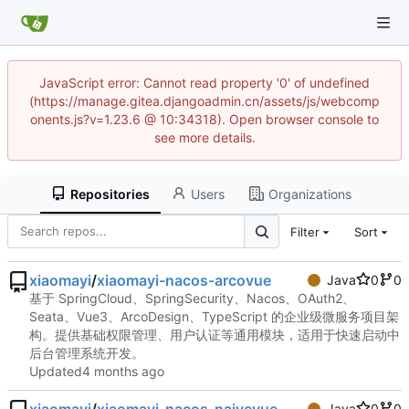
JavaScript error: Cannot read property '0' of undefined
(https://manage.gitea.djangoadmin.cn/assets/js/webcomp
onents.js?v=1.23.6 @ 10:34318). Open browser console to
see more details.
Repositories
Users
Organizations
Filter
Sort
xiaomayi
/
xiaomayi-nacos-arcovue
Java
0
0
基于 SpringCloud、SpringSecurity、Nacos、OAuth2、
Seata、Vue3、ArcoDesign、TypeScript 的企业级微服务项目架
构。提供基础权限管理、用户认证等通用模块，适用于快速启动中
后台管理系统开发。
Updated
Java
0
0