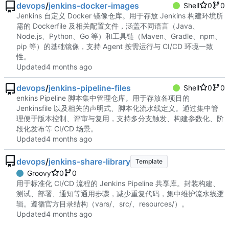
devops
/
jenkins-docker-images
Shell
0
0
Jenkins 自定义 Docker 镜像仓库。用于存放 Jenkins 构建环境所
需的 Dockerfile 及相关配置文件，涵盖不同语言（Java、
Node.js、Python、Go 等）和工具链（Maven、Gradle、npm、
pip 等）的基础镜像，支持 Agent 按需运行与 CI/CD 环境一致
性。
Updated
devops
/
jenkins-pipeline-files
Shell
0
0
enkins Pipeline 脚本集中管理仓库。用于存放各项目的
Jenkinsfile 以及相关的声明式、脚本化流水线定义。通过集中管
理便于版本控制、评审与复用，支持多分支触发、构建参数化、阶
段化发布等 CI/CD 场景。
Updated
devops
/
jenkins-share-library
Template
Groovy
0
0
用于标准化 CI/CD 流程的 Jenkins Pipeline 共享库。封装构建、
测试、部署、通知等通用步骤，减少重复代码，集中维护流水线逻
辑。遵循官方目录结构（vars/、src/、resources/）。
Updated