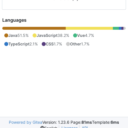
Languages
Java
51.5%
JavaScript
38.2%
Vue
4.7%
TypeScript
2.1%
CSS
1.7%
Other
1.7%
Powered by Gitea
Version: 1.23.6 Page:
81ms
Template:
6ms
Licenses
API