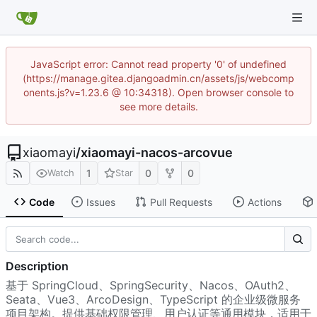
JavaScript error: Cannot read property '0' of undefined
(https://manage.gitea.djangoadmin.cn/assets/js/webcomp
onents.js?v=1.23.6 @ 10:34318). Open browser console to
see more details.
xiaomayi
/
xiaomayi-nacos-arcovue
1
0
0
Watch
Star
Code
Issues
Pull Requests
Actions
Description
基于 SpringCloud、SpringSecurity、Nacos、OAuth2、
Seata、Vue3、ArcoDesign、TypeScript 的企业级微服务
项目架构。提供基础权限管理、用户认证等通用模块，适用于